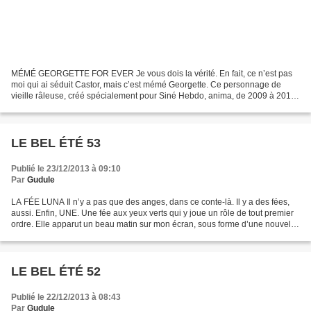
MÉMÉ GEORGETTE FOR EVER Je vous dois la vérité. En fait, ce n’est pas
moi qui ai séduit Castor, mais c’est mémé Georgette. Ce personnage de
vieille râleuse, créé spécialement pour Siné Hebdo, anima, de 2009 à 2010,
ma rubrique : « Vos gueules, les mômes...
LE BEL ÉTÉ 53
Publié le 23/12/2013 à 09:10
Par
Gudule
LA FÉE LUNA Il n’y a pas que des anges, dans ce conte-là. Il y a des fées,
aussi. Enfin, UNE. Une fée aux yeux verts qui y joue un rôle de tout premier
ordre. Elle apparut un beau matin sur mon écran, sous forme d’une nouvelle
(signée d’un pseudo masculin)...
LE BEL ÉTÉ 52
Publié le 22/12/2013 à 08:43
Par
Gudule