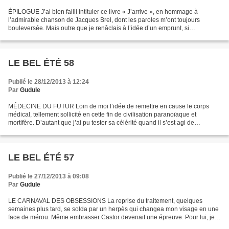
ÉPILOGUE J’ai bien failli intituler ce livre « J’arrive », en hommage à
l’admirable chanson de Jacques Brel, dont les paroles m’ont toujours
bouleversée. Mais outre que je renâclais à l’idée d’un emprunt, si
prestigieux soit-il, le désespoir qui émane...
LE BEL ÉTÉ 58
Publié le 28/12/2013 à 12:24
Par
Gudule
MÉDECINE DU FUTUR Loin de moi l’idée de remettre en cause le corps
médical, tellement sollicité en cette fin de civilisation paranoïaque et
mortifère. D’autant que j’ai pu tester sa célérité quand il s’est agi de
diagnostiquer mon cancer. Mais n’empêche…...
LE BEL ÉTÉ 57
Publié le 27/12/2013 à 09:08
Par
Gudule
LE CARNAVAL DES OBSESSIONS La reprise du traitement, quelques
semaines plus tard, se solda par un herpès qui changea mon visage en une
face de mérou. Même embrasser Castor devenait une épreuve. Pour lui, je
veux dire. Moi, dès qu’il s’approchait, je me...