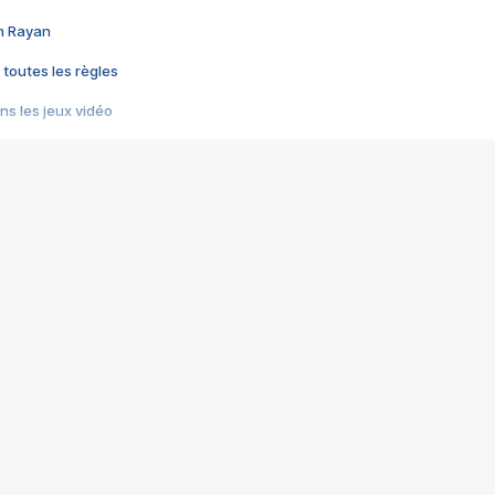
im Rayan
 toutes les règles
s les jeux vidéo
us choquant de Rockstar ? - Le scandale BULLY
e plus moche de Steam
du RÊVE tourne au CAUCHEMAR
pendant 8 heures
it… à tort
umiliés par un jeu vidéo
ire - Final Fantasy 8
ti un empire - Age of Empires
story DOFUS