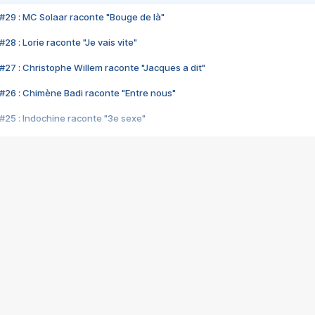
#29 : MC Solaar raconte "Bouge de là"
28 : Lorie raconte "Je vais vite"
#27 : Christophe Willem raconte "Jacques a dit"
#26 : Chimène Badi raconte "Entre nous"
#25 : Indochine raconte "3e sexe"
#24 : Zaho raconte "C'est chelou"
#23 : Patrick Bruel raconte "Au café des délices"
#22 : Kyo raconte "Le chemin"
#21 : Nolwenn Leroy raconte "Cassé"
#20 : Patrick Hernandez raconte "Born to be alive"
#19 : Lorie raconte "Près de moi"
#18 : Michael Jones raconte "A nos actes manqués" (avec Jean-Jacque