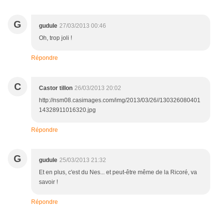
G
gudule
27/03/2013 00:46
Oh, trop joli !
Répondre
C
Castor tillon
26/03/2013 20:02
http://nsm08.casimages.com/img/2013/03/26//130326080401
14328911016320.jpg
Répondre
G
gudule
25/03/2013 21:32
Et en plus, c'est du Nes... et peut-être même de la Ricoré, va
savoir !
Répondre