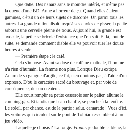
Que dalle. Des nanars sans le moindre intérêt, et même pas
la queue d'une BD. Anne a horreur de ça. Quand elles étaient
gamines, c'était un de leurs sujets de discorde. Un parmi tous les
autres. La grande rationalisait jusqu'à ses envies de pisser, la petite
arborait une cervelle pleine de trous. Aujourd'hui, la grande est
avocate, la petite se bricole l'existence que l'on sait. Et là, tout de
suite, se demande comment diable elle va pouvoir tuer les douze
heures à venir.
— Première étape : le café.
Cela s'impose. Avant sa dose de caféine matinale, l'homme
n'a rien d'humain. La femme non plus. Lorsque Dieu extirpa
Adam de sa gangue d'argile, ce fut, n'en doutons pas, à l'aide d'un
expresso. D'où le caractère sacré du breuvage et, par voie de
conséquence, de son créateur.
Elle court remplir sa petite casserole sur le palier, allume le
camping-gaz. Et tandis que l'eau chauffe, se penche à la fenêtre.
Le soleil, par chance, est de la partie ; salut, camarade ! Vues d'ici,
les voitures qui circulent sur le pont de Tolbiac ressemblent à un
jeu vidéo.
Laquelle je choisis ? La rouge.
Vroum
, je double la bleue, la