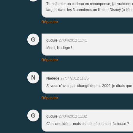
Transformer un cadeau en récompense, j'ai vraiment d
larges, dans les 3 premières un film de Disney (à l'ép
Répondre
G
gudule
27/04/2012 11:41
Merci, Nadège !
Répondre
N
Nadege
27/04/2012 11:35
Si vous n'avez pas changé depuis 2009, je dirais que 
Répondre
G
gudule
27/04/2012 11:32
C'est une idée... mais est-elle réellement flatteuse ?