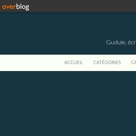
Gudule, écr
ACCUEIL
CATÉGORIES
C