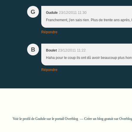
G
Gudule
23/12/2011 11:30
Franchement, j'en sais rien. Plus de trente ans après, 
Répondre
B
Boulet
23/12/2011 11:22
Haha pour le coup ils ont dû avoir beaucoup plus honte 
Répondre
Voir le profil de
Gudule
sur le portail Overblog
Créer un blog gratuit sur Overblo