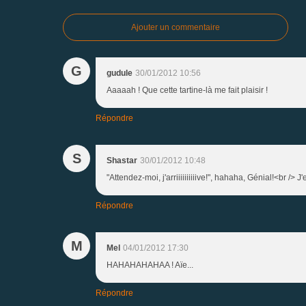
Ajouter un commentaire
G
gudule
30/01/2012 10:56
Aaaaah ! Que cette tartine-là me fait plaisir !
Répondre
S
Shastar
30/01/2012 10:48
"Attendez-moi, j'arriiiiiiiiiive!", hahaha, Génial!<br /> J
Répondre
M
Mel
04/01/2012 17:30
HAHAHAHAHAA ! Aïe...
Répondre