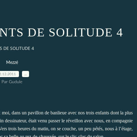
TS DE SOLITUDE 4
 DE SOLITUDE 4
Mezzé
2.12.2011
…
Par Gudule
moi, dans un pavillon de banlieue avec nos trois enfants dont la plus
ain dessinateur, était venu passer le réveillon avec nous, en compagnie
 Vers trois heures du matin, on se couche, un peu pétés, nous à l’étage,
 sa belle au rez-de-chaussée, sur le clic-clac du salon.