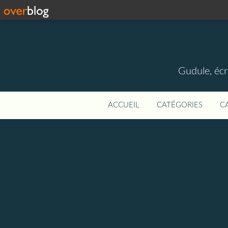
Gudule, écr
ACCUEIL
CATÉGORIES
C