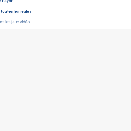
im Rayan
 toutes les règles
s les jeux vidéo
us choquant de Rockstar ? - Le scandale BULLY
e plus moche de Steam
du RÊVE tourne au CAUCHEMAR
pendant 8 heures
it… à tort
umiliés par un jeu vidéo
ire - Final Fantasy 8
ti un empire - Age of Empires
story DOFUS
tard, il crée l'un des pires jeux de tous les temps, MindsEye.