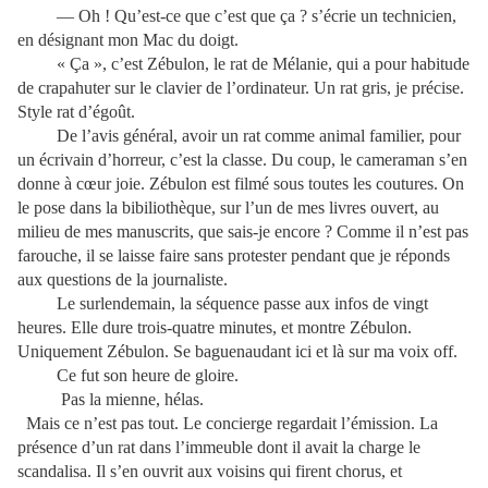
— Oh ! Qu’est-ce que c’est que ça ? s’écrie un technicien,
en désignant mon Mac du doigt.
« Ça », c’est Zébulon, le rat de Mélanie, qui a pour habitude
de crapahuter sur le clavier de l’ordinateur. Un rat gris, je précise.
Style rat d’égoût.
De l’avis général, avoir un rat comme animal familier, pour
un écrivain d’horreur, c’est la classe. Du coup, le cameraman s’en
donne à cœur joie. Zébulon est filmé sous toutes les coutures. On
le pose dans la bibiliothèque, sur l’un de mes livres ouvert, au
milieu de mes manuscrits, que sais-je encore ? Comme il n’est pas
farouche, il se laisse faire sans protester pendant que je réponds
aux questions de la journaliste.
Le surlendemain, la séquence passe aux infos de vingt
heures. Elle dure trois-quatre minutes, et montre Zébulon.
Uniquement Zébulon. Se baguenaudant ici et là sur ma voix off.
Ce fut son heure de gloire.
Pas la mienne, hélas.
Mais ce n’est pas tout. Le concierge regardait l’émission. La
présence d’un rat dans l’immeuble dont il avait la charge le
scandalisa. Il s’en ouvrit aux voisins qui firent chorus, et