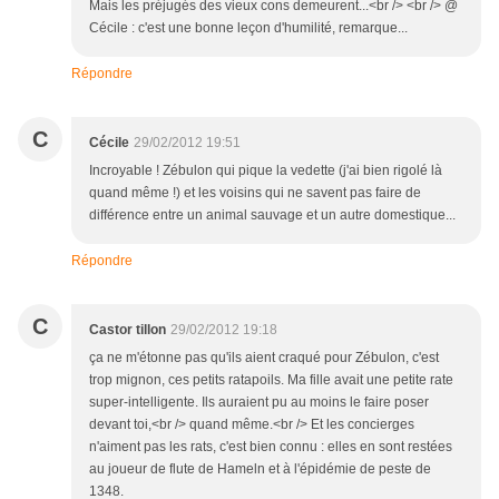
Mais les préjugés des vieux cons demeurent...<br /> <br /> @
Cécile : c'est une bonne leçon d'humilité, remarque...
Répondre
C
Cécile
29/02/2012 19:51
Incroyable ! Zébulon qui pique la vedette (j'ai bien rigolé là
quand même !) et les voisins qui ne savent pas faire de
différence entre un animal sauvage et un autre domestique...
Répondre
C
Castor tillon
29/02/2012 19:18
ça ne m'étonne pas qu'ils aient craqué pour Zébulon, c'est
trop mignon, ces petits ratapoils. Ma fille avait une petite rate
super-intelligente. Ils auraient pu au moins le faire poser
devant toi,<br /> quand même.<br /> Et les concierges
n'aiment pas les rats, c'est bien connu : elles en sont restées
au joueur de flute de Hameln et à l'épidémie de peste de
1348.