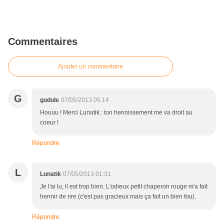
Commentaires
Ajouter un commentaire
G
gudule
07/05/2013 05:14
Houuu ! Merci Lunatik : ton hennissement me va droit au
coeur !
Répondre
L
Lunatik
07/05/2013 01:31
Je l'ai lu, il est trop bien. L'odieux petit chaperon rouge m'a fait
hennir de rire (c'est pas gracieux mais ça fait un bien fou).
Répondre