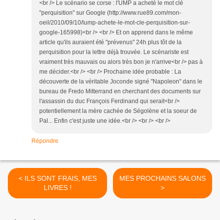
<br /> Le scénario se corse : l'UMP a acheté le mot clé
"perquisition" sur Google (http://www.rue89.com/mon-
oeil/2010/09/10/lump-achete-le-mot-cle-perquisition-sur-
google-165998)<br /> <br /> Et on apprend dans le même
article qu'ils auraient été "prévenus" 24h plus tôt de la
perquisition pour la lettre déjà trouvée. Le scénariste est
vraiment très mauvais ou alors très bon je n'arrive<br /> pas à
me décider.<br /> <br /> Prochaine idée probable : La
découverte de la véritable Joconde signé "Napoleon" dans le
bureau de Fredo Mitterrand en cherchant des documents sur
l'assassin du duc François Ferdinand qui serait<br />
potentiellement la mère cachée de Ségolène et la soeur de
Pal... Enfin c'est juste une idée.<br /> <br /> <br />
Répondre
< ILS SONT FRAIS, MES
MES PROCHAINS SALONS
LIVRES !
>