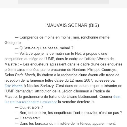
MAUVAIS SCÉNAR (BIS)
— Comprends de moins en moins, moi, ronchonne mémé
Georgette.
— Qu’est-ce qui se passe, mémé ?
— Voilà ce que je lis ce matin sur le Net, à propos d’une
perquisition au siège de l’UMP, dans le cadre de l’affaire Wœrth-de
Maistre : « Les enquêteurs agissaient dans le cadre d'une des enquêtes
préliminaires menées par le procureur de Nanterre Philippe Courroye.
Selon
Paris Match
, ils étaient à la recherche d'une éventuelle trace de
réception de la fameuse lettre datée du 12 mars 2007, adressée par
Eric Woerth
à Nicolas Sarkozy. C'est dans ce courrier que le trésorier de
l’UMP demandait l'attribution de la Légion d'honneur à Patrice de
Maistre, le gestionnaire de fortune de Liliane Bettencourt. Courrier
dont
il a fini par reconnaître l’existence
la semaine dernière. »
— Oui, et alors ?
— Ben, cette lettre, les enquêteurs l’ont retrouvée, n’est-ce pas ?
— Il semblerait.
— Dans les bureaux du ministère de l’intérieur, apparemment.