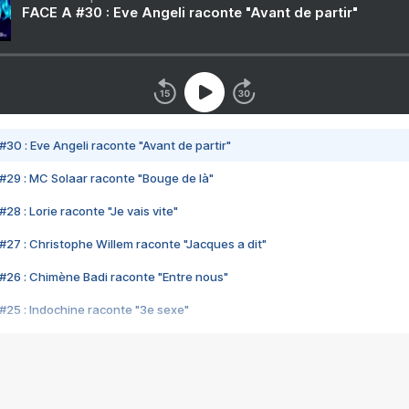
FACE A #30 : Eve Angeli raconte "Avant de partir"
#30 : Eve Angeli raconte "Avant de partir"
#29 : MC Solaar raconte "Bouge de là"
28 : Lorie raconte "Je vais vite"
#27 : Christophe Willem raconte "Jacques a dit"
#26 : Chimène Badi raconte "Entre nous"
#25 : Indochine raconte "3e sexe"
#24 : Zaho raconte "C'est chelou"
#23 : Patrick Bruel raconte "Au café des délices"
#22 : Kyo raconte "Le chemin"