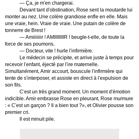
— Ça, je m'en chargerai.
Devant tant d'obstination, Rose sent la moutarde lui
monter au nez. Une colère grandiose enfle en elle. Mais
une vraie, hein. Vraie de vraie. Une putain de colère de
tonnerre de Brest !
— Amiiiiiiir ! AMIIIIIIIIR ! beugle-t-elle, de toute la
force de ses poumons.
— Docteur, vite ! hurle l'infirmière.
Le médecin se précipite, et arrive juste à temps pour
recevoir l'enfant, éjecté par l'ire maternelle.
Simultanément, Amir accourt, bouscule l'infirmière qui
tente de s'interposer, et assiste en direct à l'expulsion de
son fils.
C'est un très grand moment. Un moment d'émotion
indicible. Amir embrasse Rose en pleurant, Rose murmure
: « C'est un garçon ? Il a bien tout ?», et Olivier pousse son
premier cri.
Il est minuit pile.