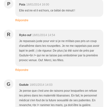
P
Pata
18/01/2014 16:00
Elle est ire et il est hors, ce bébé de minuit !
Répondre
R
Ryko ouf
18/01/2014 14:54
Je repassais juste pour voir si je ne m'étais pas pris un coup
d'anathème dans les rouspettes. Je ne me rappelais pas avoir
tapé le petit ;-) de rigueur. De plus j'ai été suivi de près par
Gudule<br /> qui ne se laisse pas embobiner par la première
provoc venue. Ouf. Merci, les filles.
Répondre
G
Gudule
18/01/2014 14:03
Je pense que c'est une de raisons pour lesquelles on refuse
les pères dans les maternité libanaises. En fait, le personnel
médical s'en fout de la future sexualité de ses patientes. En
revanche,<br /> ranimer les maris, ça doit être la galère.