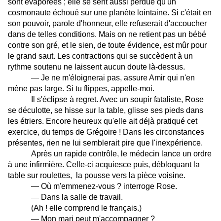
sont évaporées ; elle se sent aussi perdue qu'un
cosmonaute échoué sur une planète lointaine. Si c'était en
son pouvoir, parole d'honneur, elle refuserait d'accoucher
dans de telles conditions. Mais on ne retient pas un bébé
contre son gré, et le sien, de toute évidence, est mûr pour
le grand saut. Les contractions qui se succèdent à un
rythme soutenu ne laissent aucun doute là-dessus.
— Je ne m'éloignerai pas, assure Amir qui n'en
mène pas large. Si tu flippes, appelle-moi.
Il s'éclipse à regret. Avec un soupir fataliste, Rose
se déculotte, se hisse sur la table, glisse ses pieds dans
les étriers. Encore heureux qu'elle ait déjà pratiqué cet
exercice, du temps de Grégoire ! Dans les circonstances
présentes, rien ne lui semblerait pire que l'inexpérience.
Après un rapide contrôle, le médecin lance un ordre
à une infirmière. Celle-ci acquiesce puis, débloquant la
table sur roulettes, la pousse vers la pièce voisine.
— Où m'emmenez-vous ? interroge Rose.
—
Dans la salle de travail.
(Ah ! elle comprend le français.)
— Mon mari peut m'accompagner ?