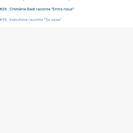
#26 : Chimène Badi raconte "Entre nous"
#25 : Indochine raconte "3e sexe"
#24 : Zaho raconte "C'est chelou"
#23 : Patrick Bruel raconte "Au café des délices"
#22 : Kyo raconte "Le chemin"
#21 : Nolwenn Leroy raconte "Cassé"
#20 : Patrick Hernandez raconte "Born to be alive"
#19 : Lorie raconte "Près de moi"
#18 : Michael Jones raconte "A nos actes manqués" (avec Jean-Jacque
#17 : Khaled raconte "Aïcha"
#16 : Corneille raconte "Parce qu'on vient de loin"
#15 : Indochine raconte "L'aventurier"