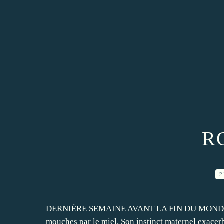
R
2
DERNIÈRE SEMAINE AVANT LA FIN DU MONDE Oman
mouches par le miel. Son instinct maternel exacerb