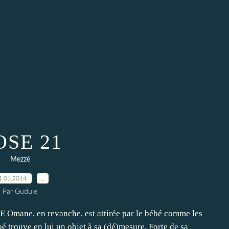
OSE 21
Mezzé
1.01.2014
…
Par Gudule
e, en revanche, est attirée par le bébé comme les
é trouve en lui un objet à sa (dé)mesure. Forte de sa