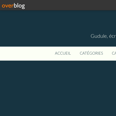
Gudule, écr
ACCUEIL
CATÉGORIES
C