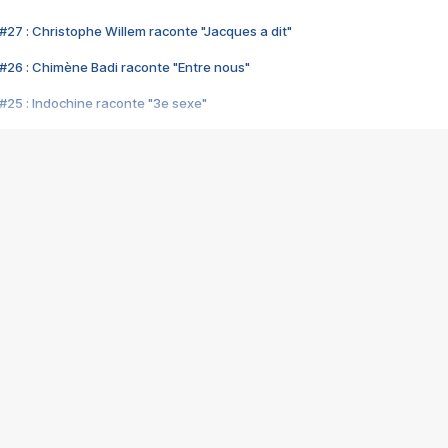
#27 : Christophe Willem raconte "Jacques a dit"
#26 : Chimène Badi raconte "Entre nous"
#25 : Indochine raconte "3e sexe"
#24 : Zaho raconte "C'est chelou"
#23 : Patrick Bruel raconte "Au café des délices"
#22 : Kyo raconte "Le chemin"
#21 : Nolwenn Leroy raconte "Cassé"
#20 : Patrick Hernandez raconte "Born to be alive"
#19 : Lorie raconte "Près de moi"
#18 : Michael Jones raconte "A nos actes manqués" (avec Jean-Jacque
#17 : Khaled raconte "Aïcha"
#16 : Corneille raconte "Parce qu'on vient de loin"