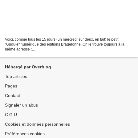
Voici, comme tous les 15 jours (un mercredi sur deux, en fait) le petit
"Gudule" numérique des éditions Bragelonne. On le trouve toujours à la
même adresse :
http://www.didactibook.com/produit/2763/9782820501509/Dancing%20Lolit
a
Hébergé par Overblog
Top articles
Pages
Contact
Signaler un abus
C.G.U.
Cookies et données personnelles
Préférences cookies