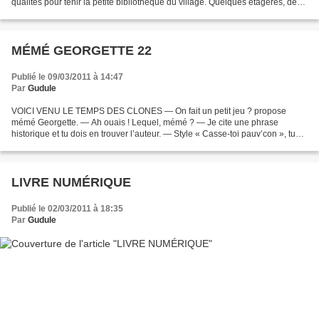
qualités pour tenir la petite bibliothèque du village. Quelques étagères, des
livres entassés sans le moindre ordre,...
MÉMÉ GEORGETTE 22
Publié le 09/03/2011 à 14:47
Par
Gudule
VOICI VENU LE TEMPS DES CLONES — On fait un petit jeu ? propose
mémé Georgette. — Ah ouais ! Lequel, mémé ? — Je cite une phrase
historique et tu dois en trouver l’auteur. — Style « Casse-toi pauv’con », tu
veux dire ? — Style. Je commence : « Il faut...
LIVRE NUMÉRIQUE
Publié le 02/03/2011 à 18:35
Par
Gudule