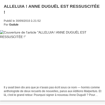
ALLELUIA ! ANNE DUGUËL EST RESSUSCITÉE
!
Publié le 30/09/2010 à 21:52
Par
Gudule
Il y avait bien dix ans que je n'avais pas écrit sous ce nom — hormis comme
anthologiste de deux recueils de nouvelles, parus aux éditions Malpertuis. Et
là, c'est le grand retour. Pourquoi signer à nouveau Anne Duguël ? Pour
éviter que "Le petit jardin...