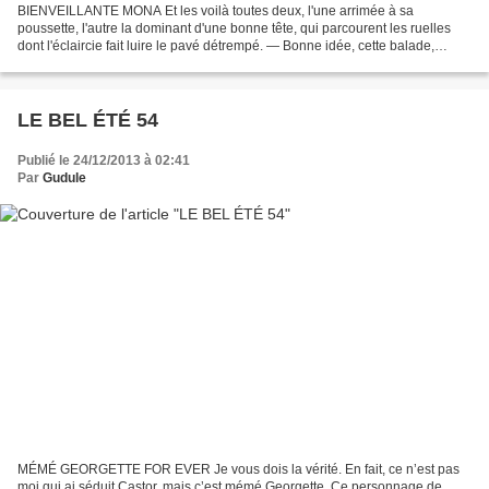
BIENVEILLANTE MONA Et les voilà toutes deux, l'une arrimée à sa
poussette, l'autre la dominant d'une bonne tête, qui parcourent les ruelles
dont l'éclaircie fait luire le pavé détrempé. — Bonne idée, cette balade,
remarque Rose. Regarde Olivier, comme...
LE BEL ÉTÉ 54
Publié le 24/12/2013 à 02:41
Par
Gudule
MÉMÉ GEORGETTE FOR EVER Je vous dois la vérité. En fait, ce n’est pas
moi qui ai séduit Castor, mais c’est mémé Georgette. Ce personnage de