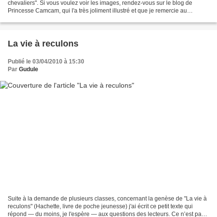
chevaliers". Si vous voulez voir les images, rendez-vous sur le blog de
Princesse Camcam, qui l'a très joliment illustré et que je remercie au
passage. http://www.princessecamcam.fr/blog/...
La vie à reculons
Publié le 03/04/2010 à 15:30
Par
Gudule
Suite à la demande de plusieurs classes, concernant la genèse de "La vie à
reculons" (Hachette, livre de poche jeunesse) j'ai écrit ce petit texte qui
répond — du moins, je l'espère — aux questions des lecteurs. Ce n’est pas