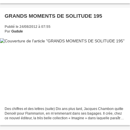
précis et dans ces circonstances ? La...
GRANDS MOMENTS DE SOLITUDE 195
Publié le 24/08/2012 à 07:55
Par
Gudule
Des chiffres et des lettres (suite) Dix ans plus tard, Jacques Chambon quitte
Denoël pour Flammarion, en m’emmenant dans ses bagages. Il crée, chez
ce nouvel éditeur, la très belle collection « Imagine » dans laquelle paraîtront
successivement « Petit...