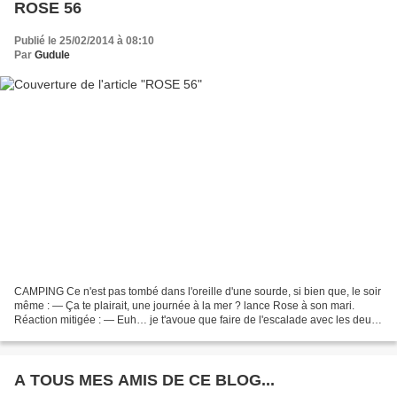
ROSE 56
Publié le 25/02/2014 à 08:10
Par
Gudule
CAMPING Ce n'est pas tombé dans l'oreille d'une sourde, si bien que, le soir
même : — Ça te plairait, une journée à la mer ? lance Rose à son mari.
Réaction mitigée : — Euh… je t'avoue que faire de l'escalade avec les deux
moutards et tout le fourbi…...
A TOUS MES AMIS DE CE BLOG...