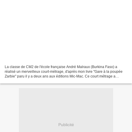
La classe de CM2 de l'école française André Malraux (Burkina Faso) a
réalisé un merveilleux court-métrage, d'après mon livre "Gare à la poupée
Zarbie" paru il y a deux ans aux éditions Mic-Mac. Ce court métrage a
obtenu de nombreux prix, en Afrique et...
Publicité