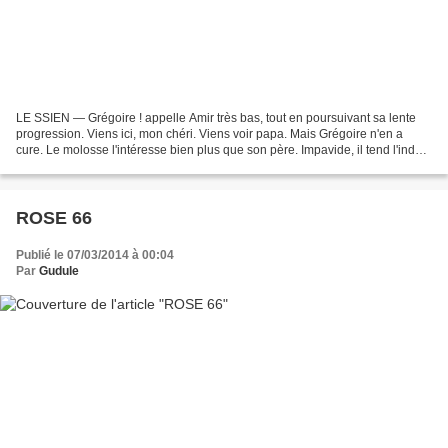
LE SSIEN — Grégoire ! appelle Amir très bas, tout en poursuivant sa lente
progression. Viens ici, mon chéri. Viens voir papa. Mais Grégoire n'en a
cure. Le molosse l'intéresse bien plus que son père. Impavide, il tend l'index
vers la babine écumante....
ROSE 66
Publié le 07/03/2014 à 00:04
Par
Gudule