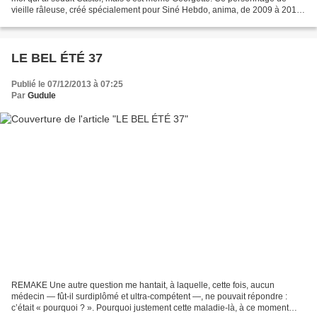
vieille râleuse, créé spécialement pour Siné Hebdo, anima, de 2009 à 2010,
ma rubrique : « Vos gueules, les mômes...
LE BEL ÉTÉ 37
Publié le 07/12/2013 à 07:25
Par
Gudule
REMAKE Une autre question me hantait, à laquelle, cette fois, aucun
médecin — fût-il surdiplômé et ultra-compétent —, ne pouvait répondre :
c’était « pourquoi ? ». Pourquoi justement cette maladie-là, à ce moment