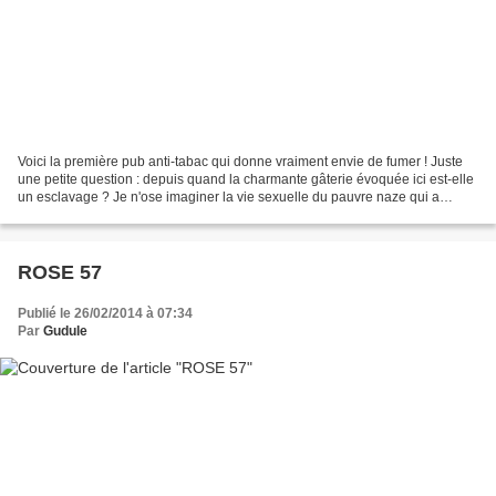
Voici la première pub anti-tabac qui donne vraiment envie de fumer ! Juste
une petite question : depuis quand la charmante gâterie évoquée ici est-elle
un esclavage ? Je n'ose imaginer la vie sexuelle du pauvre naze qui a
pondu cette pub ! Les Indiens,...
ROSE 57
Publié le 26/02/2014 à 07:34
Par
Gudule