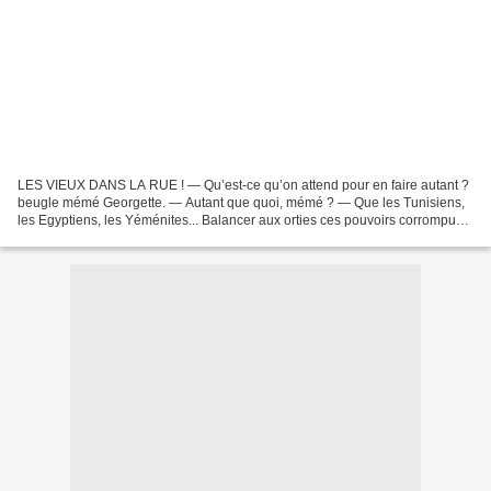
LES VIEUX DANS LA RUE ! — Qu’est-ce qu’on attend pour en faire autant ?
beugle mémé Georgette. — Autant que quoi, mémé ? — Que les Tunisiens,
les Egyptiens, les Yéménites... Balancer aux orties ces pouvoirs corrompus
et repartir d’un pied neuf. — Holà,...