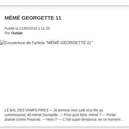
par hasard qu’un auteur aborde...
MÉMÉ GEORGETTE 11
Publié le 21/05/2010 à 11:39
Par
Gudule
LE BAL DES VAMPS PIRES — Je termine mon café et je file au
commissariat, dit mémé Georgette. — Pour quoi faire, mémé ? — Porter
plainte contre Polanski. — Hein !? — C’est super-tendance, en ce moment,
t’es pas au courant ? Toutes les nanas sur le retour...