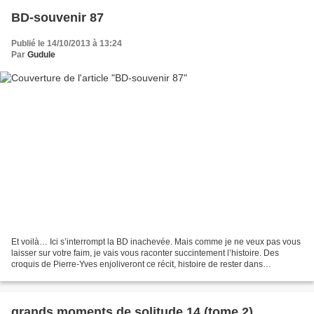
BD-souvenir 87
Publié le 14/10/2013 à 13:24
Par
Gudule
Et voilà… Ici s’interrompt la BD inachevée. Mais comme je ne veux pas vous
laisser sur votre faim, je vais vous raconter succintement l’histoire. Des
croquis de Pierre-Yves enjoliveront ce récit, histoire de rester dans
l’ambiance. Les semaines passent...
grands moments de solitude 14 (tome 2)