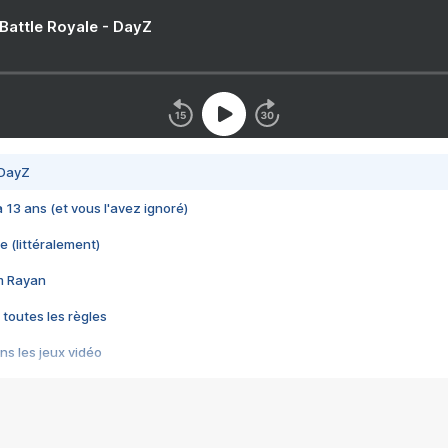
 Battle Royale - DayZ
 DayZ
 a 13 ans (et vous l'avez ignoré)
e (littéralement)
im Rayan
 toutes les règles
s les jeux vidéo
us choquant de Rockstar ? - Le scandale BULLY
e plus moche de Steam