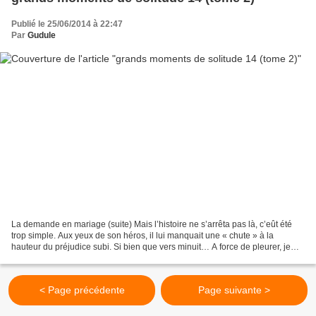
Publié le 25/06/2014 à 22:47
Par
Gudule
La demande en mariage (suite) Mais l’histoire ne s’arrêta pas là, c’eût été
trop simple. Aux yeux de son héros, il lui manquait une « chute » à la
hauteur du préjudice subi. Si bien que vers minuit… A force de pleurer, je
m’étais endormie, quand une voix...
< Page précédente
Page suivante >