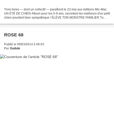
Trois livres — dont un collectif — paraîtront le 23 mai aux éditions Mic-Mac.
UN ÉTÉ DE CHIEN Album pour les 5-9 ans, racontant les malheurs d'un petit
chien pourtant bien sympathique ! ÉLÈVE TON MONSTRE FAMILIER Tu
aimes les animaux ? Donc, tu aimes...
ROSE 68
Publié le 09/03/2014 à 00:03
Par
Gudule